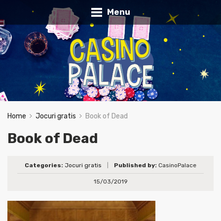
Menu
Home
Jocuri gratis
Book of Dead
Book of Dead
Categories:
Jocuri gratis
|
Published by:
CasinoPalace
15/03/2019