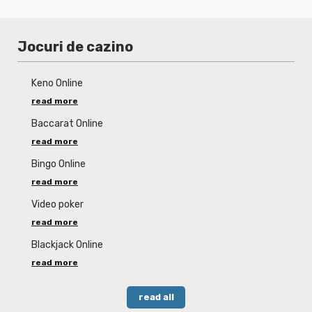
Jocuri de cazino
Keno Online
read more
Baccarat Online
read more
Bingo Online
read more
Video poker
read more
Blackjack Online
read more
read all